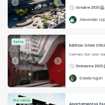
schedule
apartment
Octubre 2020
Alexander Ló
Renta
Carmen
,
San Jose
.
Sa
schedule
apa
3trimestre 2023
Eneida Agüin
Pre-venta