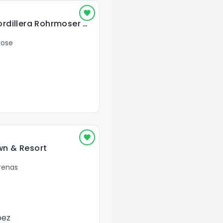
Oficentro Torre Cordillera Rohrmoser San José Costa Rica
Jose
wn & Resort
renas
pez