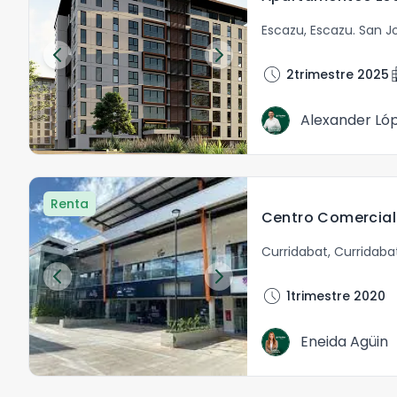
Escazu
,
Escazu
.
San J
schedule
apa
2trimestre 2025
Alexander Ló
Renta
Curridabat
,
Curridaba
schedule
1trimestre 2020
Eneida Agüin