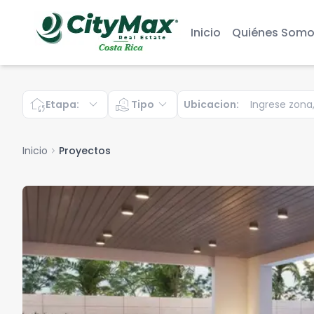
Inicio
Quiénes Somo
wifi_home
expand_more
real_estate_agent
expand_more
Etapa
:
Tipo
Ubicacion
:
Inicio
chevron_right
Proyectos