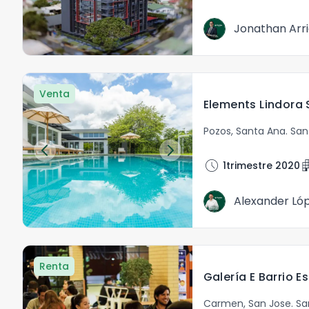
Jonathan Arr
Venta
Elements Lindora
Pozos
,
Santa Ana
.
San
schedule
apart
1trimestre 2020
Alexander Ló
Renta
Galería E Barrio E
Carmen
,
San Jose
.
Sa