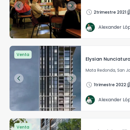
schedule
apart
2trimestre 2021
Alexander Ló
Venta
Mata Redonda
,
San J
schedule
apart
1trimestre 2022
Alexander Ló
Venta