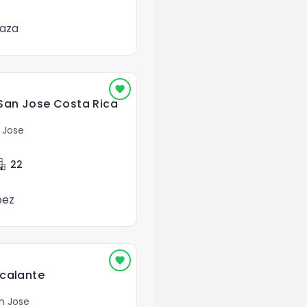
iaza
 San Jose Costa Rica
 Jose
ment
22
pez
scalante
n Jose