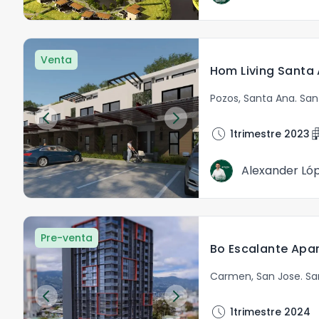
Venta
Hom Living Santa
Pozos
,
Santa Ana
.
San
schedule
apart
1trimestre 2023
Alexander Ló
Pre-venta
Bo Escalante Apa
Carmen
,
San Jose
.
Sa
schedule
1trimestre 2024