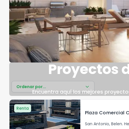
Proyectos 
Ordenar por...
Encuentra aquí los mejores proyectos
Renta
San Antonio
,
Belen
.
He