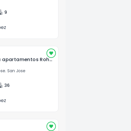
ment
9
pez
Elysian Nunciatura apartamentos Rohrmoser SJO
ose
.
San Jose
ment
36
pez