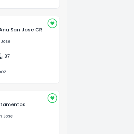
 Ana San Jose CR
 Jose
ment
37
pez
rtamentos
n Jose