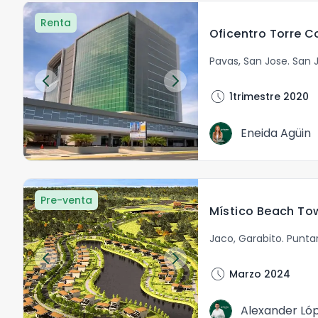
Renta
Pavas
,
San Jose
.
San 
schedule
1trimestre 2020
Eneida Agüin
Pre-venta
Místico Beach To
Jaco
,
Garabito
.
Punta
schedule
Marzo 2024
Alexander Ló