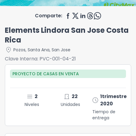
Comparte:
Elements Lindora San Jose Costa
Rica
location_on
Pozos
,
Santa Ana
,
San Jose
Clave Interna:
PVC-001-04-21
PROYECTO DE CASAS
EN
VENTA
menu
door_front
2
22
1trimestre
schedule
2020
Niveles
Unidades
Tiempo de
entrega