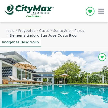
Icon desc
Inicio
chevron_right
Proyectos
chevron_right
Casas
chevron_right
Santa Ana
chevron_right
Pozos
chevron_right
Elements Lindora San Jose Costa Rica
Imágenes Desarrollo