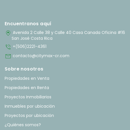
Encuentranos aquí
home_pin
Avenida 2 Calle 38 y Calle 40 Casa Canada Oficina #16
San José Costa Rica
phone_in_talk
+(506)2221-4361
mail
contacto@citymax-cr.com
Sobre nosotros
Propiedades en Venta
Propiedades en Renta
Proyectos Inmobiliarios
Inmuebles por ubicación
Proyectos por ubicación
¿Quiénes somos?