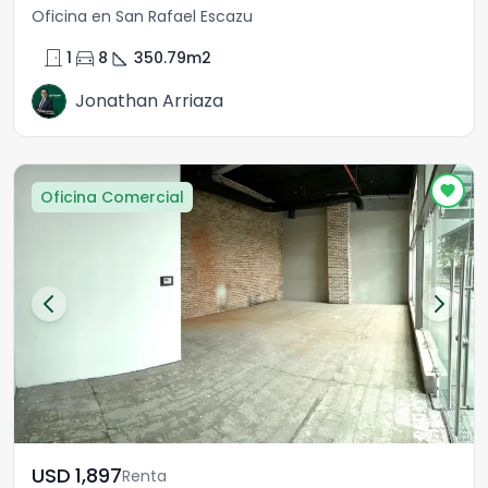
Oficina en San Rafael Escazu
door_front
directions_car
square_foot
1
8
350.79
m2
Jonathan Arriaza
Oficina Comercial
USD	1,897
Renta