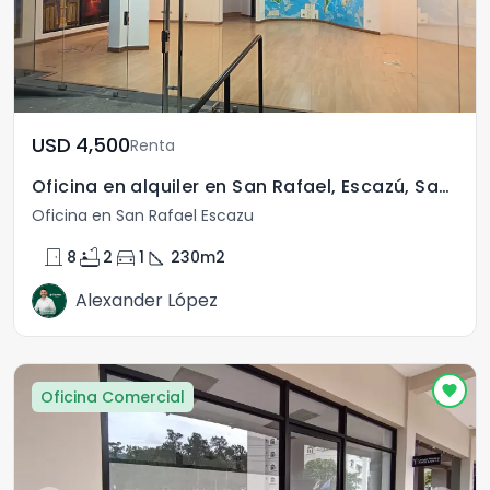
USD	4,500
Renta
Oficina en alquiler en San Rafael, Escazú, San José
Oficina en San Rafael Escazu
door_front
bathtub
directions_car
square_foot
8
2
1
230
m2
Alexander López
Oficina Comercial