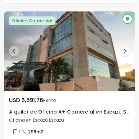
Oficina Comercial
USD	6,591.76
Renta
Alquiler de Oficina A+ Comercial en Escazú San José
Oficina en Escazú Escazu
door_front
square_foot
1
298
m2