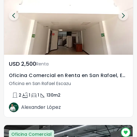
USD	2,500
Renta
Oficina Comercial en Renta en San Rafael, Escazú, San José
Oficina en San Rafael Escazu
door_front
bathtub
directions_car
square_foot
2
1
1
130
m2
Alexander López
Oficina Comercial