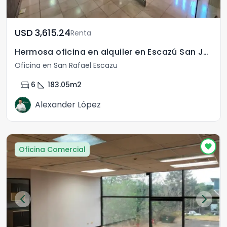
USD	3,615.24
Renta
Hermosa oficina en alquiler en Escazú San José
Oficina en San Rafael Escazu
directions_car
square_foot
6
183.05
m2
Alexander López
Oficina Comercial