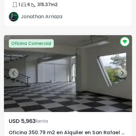
door_front
directions_car
square_foot
1
6
315.37
m2
Jonathan Arriaza
Oficina Comercial
USD	5,963
Renta
Oficina 350.79 m2 en Alquiler en San Rafael de Escazú