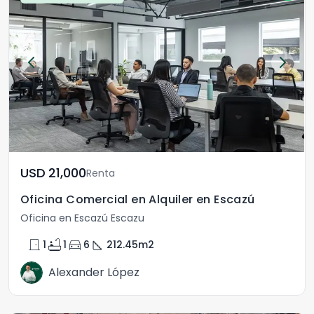
USD	21,000
Renta
Oficina Comercial en Alquiler en Escazú
Oficina en Escazú Escazu
door_front
bathtub
directions_car
square_foot
1
1
6
212.45
m2
Alexander López