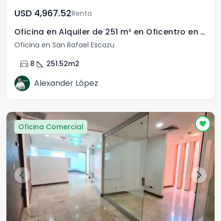
USD	4,967.52
Renta
Oficina en Alquiler de 251 m² en Oficentro en Escazú
Oficina en San Rafael Escazu
directions_car
square_foot
8
251.52
m2
Alexander López
Oficina Comercial