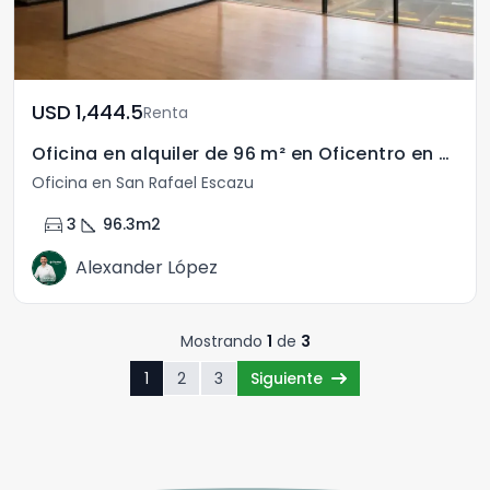
USD	1,444.5
Renta
Oficina en alquiler de 96 m² en Oficentro en Escazú
Oficina en San Rafael Escazu
directions_car
square_foot
3
96.3
m2
Alexander López
Mostrando
1
de
3
1
2
3
Siguiente