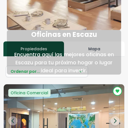
Oficinas en Escazu
Propiedades
Mapa
Encuentra aquí las mejores oficinas en
Escazu para tu próximo hogar o lugar
ideal para invertir.
Ordenar por...
Oficina Comercial