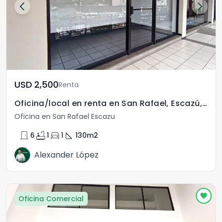
USD	2,500
Renta
Oficina/local en renta en San Rafael, Escazú, San José
Oficina en San Rafael Escazu
door_front
bathtub
directions_car
square_foot
6
1
1
130
m2
Alexander López
Oficina Comercial