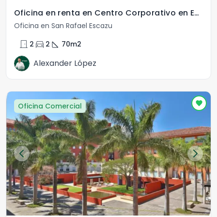
Oficina en renta en Centro Corporativo en Escazú
Oficina en San Rafael Escazu
door_front
directions_car
square_foot
2
2
70
m2
Alexander López
Oficina Comercial