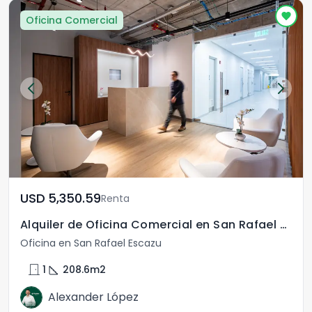
Oficina Comercial
USD	5,350.59
Renta
Alquiler de Oficina Comercial en San Rafael Escazú
Oficina en San Rafael Escazu
door_front
square_foot
1
208.6
m2
Alexander López