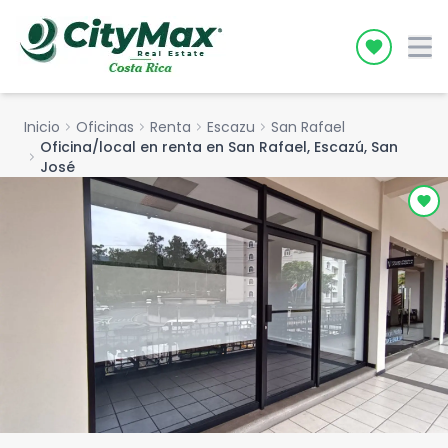
Icon desc
Inicio
chevron_right
Oficinas
chevron_right
Renta
chevron_right
Escazu
chevron_right
San Rafael
Oficina/local en renta en San Rafael, Escazú, San
chevron_right
José