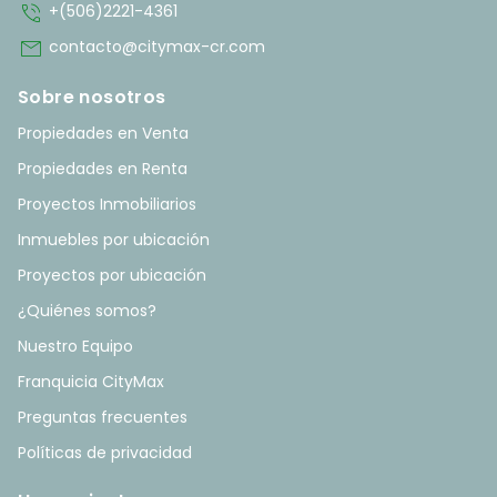
phone_in_talk
+(506)2221-4361
mail
contacto@citymax-cr.com
Sobre nosotros
Propiedades en Venta
Propiedades en Renta
Proyectos Inmobiliarios
Inmuebles por ubicación
Proyectos por ubicación
¿Quiénes somos?
Nuestro Equipo
Franquicia CityMax
Preguntas frecuentes
Políticas de privacidad