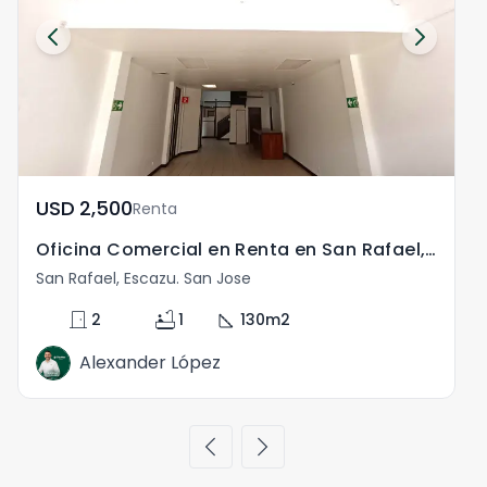
USD	2,500
Renta
Oficina Comercial en Renta en San Rafael, Escazú, San José
San Rafael, Escazu. San Jose
door_front
bathtub
square_foot
2
1
130
m2
Alexander López
chevron_left
chevron_right