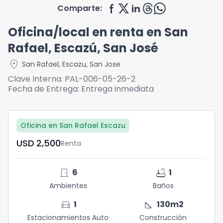
Comparte:
Oficina/local en renta en San
Rafael, Escazú, San José
location_on
San Rafael
,
Escazu
,
San Jose
Clave Interna:
PAL-006-05-26-2
Fecha de Entrega:
Entrega inmediata
Oficina en San Rafael Escazu
USD	2,500
Renta
door_front
bathtub
6
1
Ambientes
Baños
directions_car
square_foot
1
130
m2
Estacionamientos Auto
Construcción