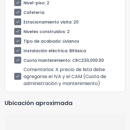
check
Nivel-piso
: 2
check
Cafetería
check
Estacionamiento visita
: 20
check
Niveles construidos
: 2
check
Tipo de acabado
: Livianos
check
Instalación eléctrica
: Bifásica
check
Cuota mantenimiento
: CRC230,000.00
Comentarios
: A precio de lista debe
agregarse el IVA y el CAM (Cuota de
check
administración y mantenimiento)
Ubicación aproximada