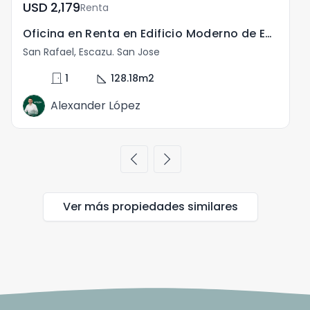
USD	2,179
Renta
Oficina en Renta en Edificio Moderno de Escazú San Jose
San Rafael, Escazu. San Jose
S
door_front
square_foot
s
1
128.18
m2
Alexander López
chevron_left
chevron_right
Ver más propiedades
similares