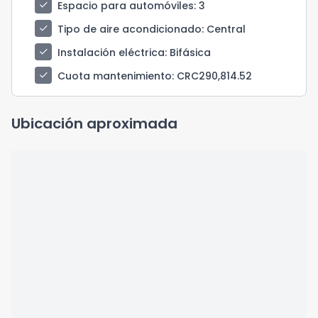
check
Espacio para automóviles
: 3
check
Tipo de aire acondicionado
: Central
check
Instalación eléctrica
: Bifásica
check
Cuota mantenimiento
: CRC290,814.52
Ubicación aproximada