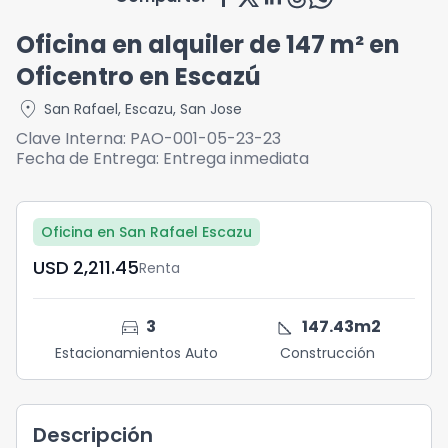
Oficina en alquiler de 147 m² en
Oficentro en Escazú
location_on
San Rafael
,
Escazu
,
San Jose
Clave Interna:
PAO-001-05-23-23
Fecha de Entrega:
Entrega inmediata
Oficina en San Rafael Escazu
USD	2,211.45
Renta
directions_car
square_foot
3
147.43
m2
Estacionamientos Auto
Construcción
Descripción