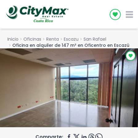
Icon desc
Inicio
chevron_right
Oficinas
chevron_right
Renta
chevron_right
Escazu
chevron_right
San Rafael
chevron_right
Oficina en alquiler de 147 m² en Oficentro en Escazú
Comparte: