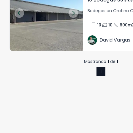
Bodegas en Orotina O
door_front
directions_car
square_foot
10
10
600
m
David Vargas
Mostrando
1
de
1
1