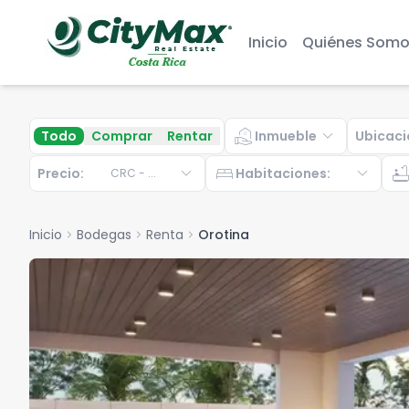
Inicio
Quiénes Somo
real_estate_agent
expand_more
Todo
Comprar
Rentar
Inmueble
Ubicaci
expand_more
bed
expand_more
bathtu
Precio:
Habitaciones
:
CRC
-
...
Inicio
chevron_right
Bodegas
chevron_right
Renta
chevron_right
Orotina