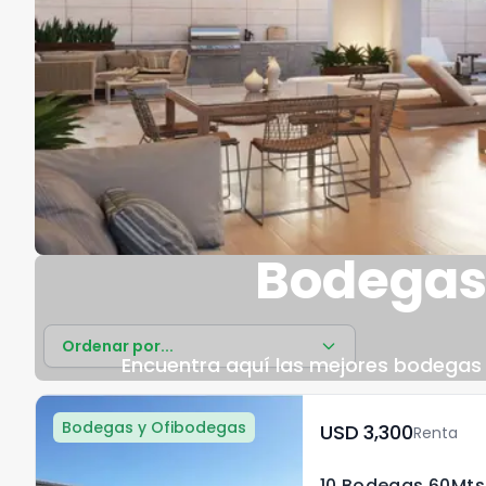
Bodegas 
Ordenar por...
Encuentra aquí las mejores bodegas e
Bodegas y Ofibodegas
USD	3,300
Renta