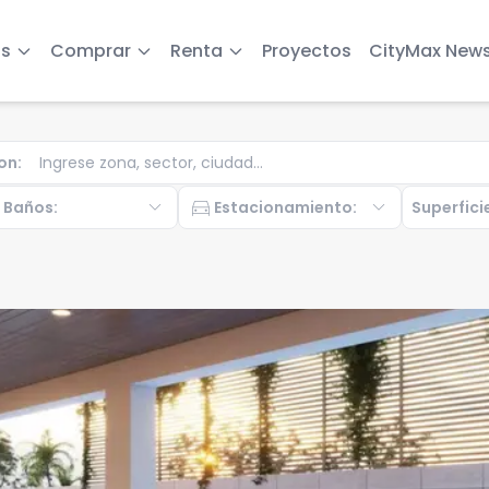
s
Comprar
Renta
Proyectos
CityMax New
on
:
b
expand_more
directions_car
expand_more
Baños
:
Estacionamiento
:
Superfici