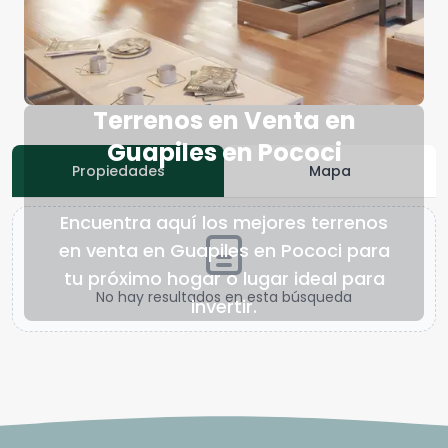
Terrenos en Venta en
Guapiles en Pococi
Propiedades
Mapa
Encuentra aquí los mejores terrenos
en venta en Guapiles en Pococi para
tu próximo hogar o lugar ideal para
No hay resultados en esta búsqueda
invertir.