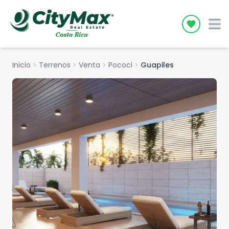
Icon desc
Inicio
chevron_right
Terrenos
chevron_right
Venta
chevron_right
Pococi
chevron_right
Guapiles