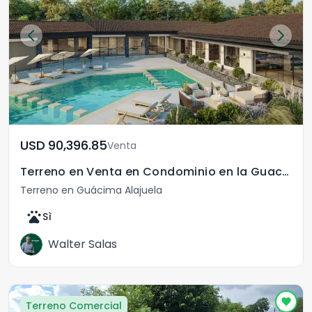
USD	90,396.85
Venta
Terreno en Venta en Condominio en la Guacima Alajuela
Terreno en Guácima Alajuela
pets
Sì
Walter Salas
Terreno Comercial