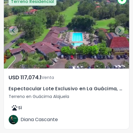
Terreno Residencial
USD	117,074.1
Venta
Espectacular Lote Exclusivo en La Guácima, Alajuela.
Terreno en Guácima Alajuela
pets
Sì
Diana Cascante