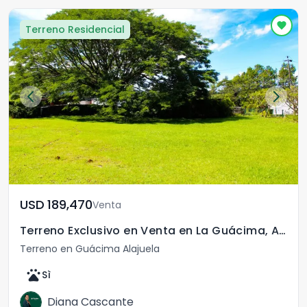
Terreno Residencial
USD	189,470
Venta
Terreno Exclusivo en Venta en La Guácima, Alajuela.
Terreno en Guácima Alajuela
pets
Sì
Diana Cascante