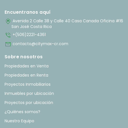
Encuentranos aquí
home_pin
Avenida 2 Calle 38 y Calle 40 Casa Canada Oficina #16
San José Costa Rica
phone_in_talk
+(506)2221-4361
mail
contacto@citymax-cr.com
Sobre nosotros
Propiedades en Venta
Propiedades en Renta
Proyectos Inmobiliarios
Inmuebles por ubicación
Proyectos por ubicación
¿Quiénes somos?
Nuestro Equipo