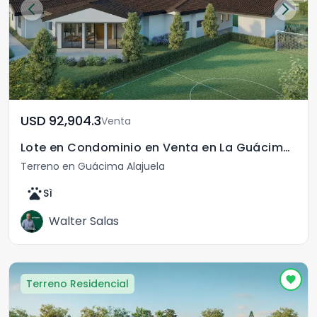
USD	92,904.3
Venta
Lote en Condominio en Venta en La Guácima de Alajuela
Terreno en Guácima Alajuela
pets
Sì
Walter Salas
Terreno Residencial