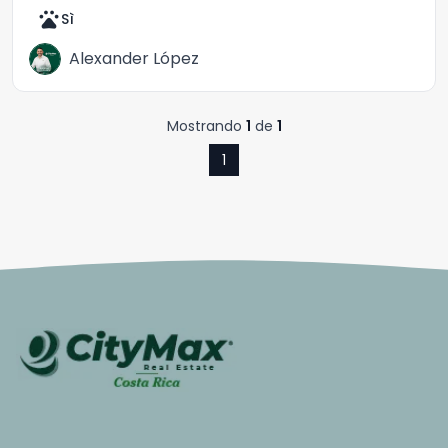
pets
Sì
Alexander López
Mostrando
1
de
1
1