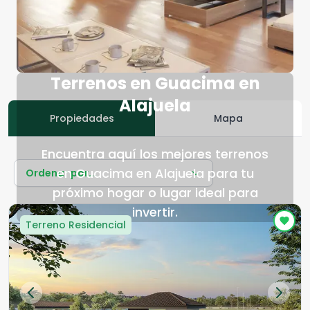
Terrenos en Guacima en
Alajuela
Propiedades
Mapa
Encuentra aquí los mejores terrenos
en Guacima en Alajuela para tu
Ordenar por...
próximo hogar o lugar ideal para
invertir.
Terreno Residencial