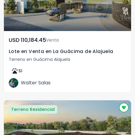
USD	110,184.45
Venta
Lote en Venta en La Guácima de Alajuela
Terreno en Guácima Alajuela
pets
Sì
Walter Salas
Terreno Residencial