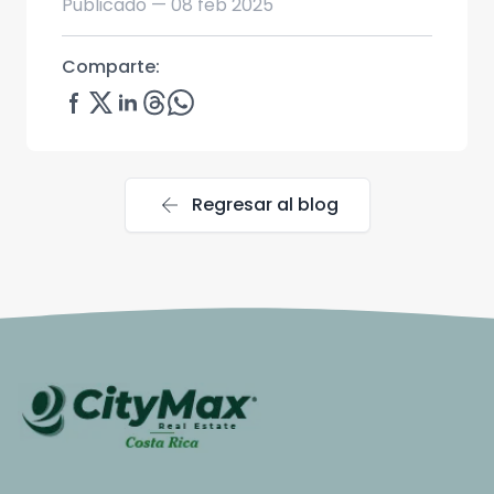
Publicado —
08 feb 2025
Comparte:
arrow_back
Regresar al blog