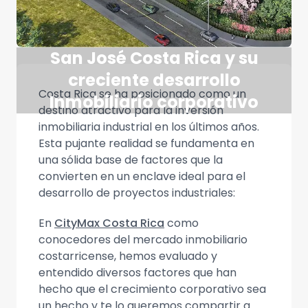
San José Costa Rica y su
creciente desarrollo
Costa Rica se ha posicionado como un
Inmobiliario corporativo
destino atractivo para la inversión
inmobiliaria industrial en los últimos años.
Esta pujante realidad se fundamenta en
una sólida base de factores que la
convierten en un enclave ideal para el
desarrollo de proyectos industriales:
En
CityMax Costa Rica
como
conocedores del mercado inmobiliario
costarricense, hemos evaluado y
entendido diversos factores que han
hecho que el crecimiento corporativo sea
un hecho y te lo queremos compartir a