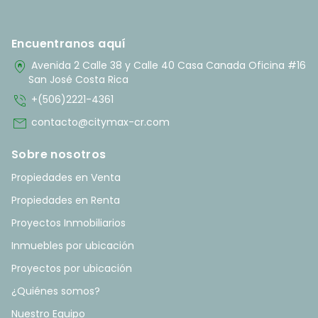
Encuentranos aquí
home_pin
Avenida 2 Calle 38 y Calle 40 Casa Canada Oficina #16
San José Costa Rica
phone_in_talk
+(506)2221-4361
mail
contacto@citymax-cr.com
Sobre nosotros
Propiedades en Venta
Propiedades en Renta
Proyectos Inmobiliarios
Inmuebles por ubicación
Proyectos por ubicación
¿Quiénes somos?
Nuestro Equipo