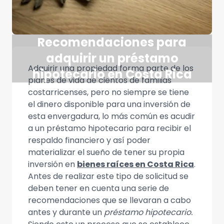
Recomendaciones para
adquirir un préstamo
Adquirir una propiedad forma parte de los
hipotecario en Costa Rica
planes de vida de cientos de familias
costarricenses, pero no siempre se tiene
el dinero disponible para una inversión de
esta envergadura, lo más común es acudir
a un préstamo hipotecario para recibir el
respaldo financiero y así poder
materializar el sueño de tener su propia
inversión en
bienes raíces en Costa Rica
.
Antes de realizar este tipo de solicitud se
deben tener en cuenta una serie de
recomendaciones que se llevaran a cabo
antes y durante un
préstamo hipotecario.