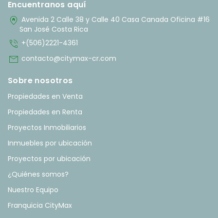
Encuentranos aquí
home_pin
Avenida 2 Calle 38 y Calle 40 Casa Canada Oficina #16
San José Costa Rica
phone_in_talk
+(506)2221-4361
mail
contacto@citymax-cr.com
Sobre nosotros
Propiedades en Venta
Propiedades en Renta
Proyectos Inmobiliarios
Inmuebles por ubicación
Proyectos por ubicación
¿Quiénes somos?
Nuestro Equipo
Franquicia CityMax