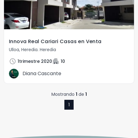
Innova Real Cariari Casas en Venta
Ulloa
,
Heredia
.
Heredia
schedule
apartment
1trimestre 2020
10
Diana Cascante
Mostrando
1
de
1
1