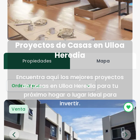
Proyectos de Casas en Ulloa
Heredia
Propiedades
Mapa
Encuentra aquí los mejores proyectos
de Casas en Ulloa Heredia para tu
Ordenar por...
próximo hogar o lugar ideal para
invertir.
Venta