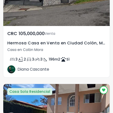
CRC	105,000,000
Venta
Hermosa Casa en Venta en Ciudad Colón, Mora San José.
Casa en Colón Mora
bed
bathtub
directions_car
motorcycle
square_foot
pets
3
2
3
3
196
m2
Sì
Diana Cascante
Casa Sola Residencial