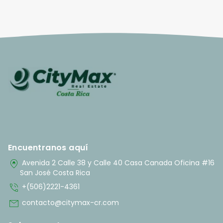
Encuentranos aquí
home_pin
Avenida 2 Calle 38 y Calle 40 Casa Canada Oficina #16
San José Costa Rica
phone_in_talk
+(506)2221-4361
mail
contacto@citymax-cr.com