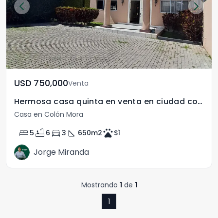
USD	750,000
Venta
Hermosa casa quinta en venta en ciudad colón
Casa en Colón Mora
bed
bathtub
directions_car
square_foot
pets
5
6
3
650
m2
Sì
Jorge Miranda
Mostrando
1
de
1
1