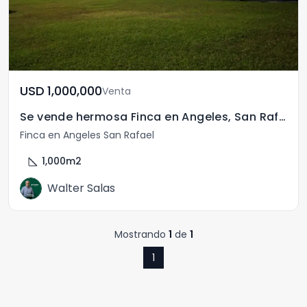
USD	1,000,000
Venta
Se vende hermosa Finca en Angeles, San Rafael, Heredia
Finca en Angeles San Rafael
square_foot
1,000
m2
Walter Salas
Mostrando
1
de
1
1