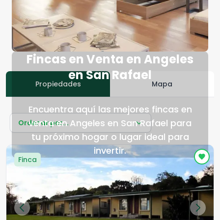
Fincas en Venta en Angeles
en San Rafael
Propiedades
Mapa
Encuentra aquí las mejores fincas en
venta en Angeles en San Rafael para
Ordenar por...
tu próximo hogar o lugar ideal para
invertir.
Finca