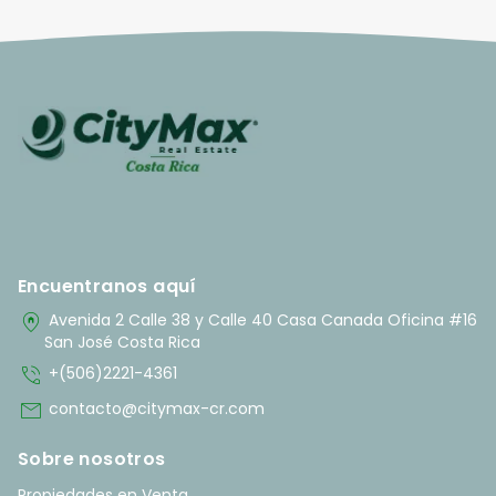
Encuentranos aquí
home_pin
Avenida 2 Calle 38 y Calle 40 Casa Canada Oficina #16
San José Costa Rica
phone_in_talk
+(506)2221-4361
mail
contacto@citymax-cr.com
Sobre nosotros
Propiedades en Venta