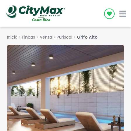
Icon desc
Inicio
chevron_right
Fincas
chevron_right
Venta
chevron_right
Puriscal
chevron_right
Grifo Alto