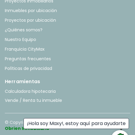
Proyectos Inmobiliarios
Inmuebles por ubicación
Proyectos por ubicación
¿Quiénes somos?
Nuestro Equipo
Franquicia CityMax
Preguntas frecuentes
Políticas de privacidad
Herramientas
Calculadora hipotecaria
Vende / Renta tu inmueble
© Copyright
2026
. All rights reserved. - Hecho con ❤️ por
¡Hola soy Maxy!, estoy aquí para ayudarte
Obrien Inmobiliario
.