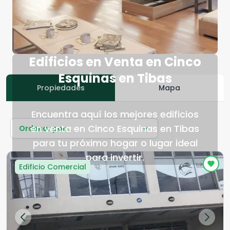
Edificios en Venta en Cinco
Esquinas en Tibas
Propiedades
Mapa
Encuentra aquí los mejores edificios
en venta en Cinco Esquinas en Tibas
Ordenar por...
para tu próximo hogar o lugar ideal
para invertir.
Edificio Comercial