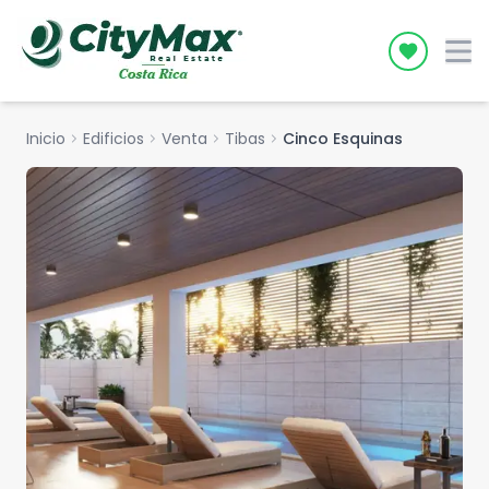
Icon desc
Inicio
chevron_right
Edificios
chevron_right
Venta
chevron_right
Tibas
chevron_right
Cinco Esquinas