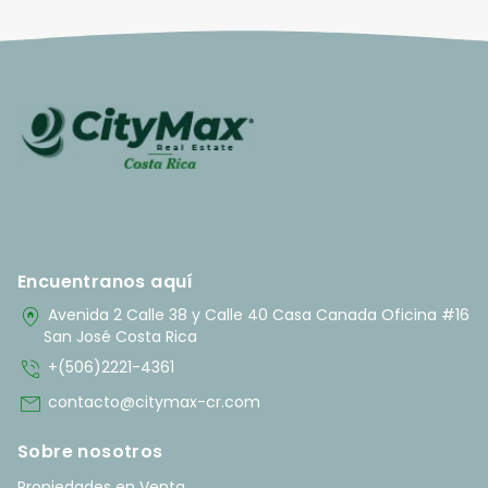
Encuentranos aquí
home_pin
Avenida 2 Calle 38 y Calle 40 Casa Canada Oficina #16
San José Costa Rica
phone_in_talk
+(506)2221-4361
mail
contacto@citymax-cr.com
Sobre nosotros
Propiedades en Venta