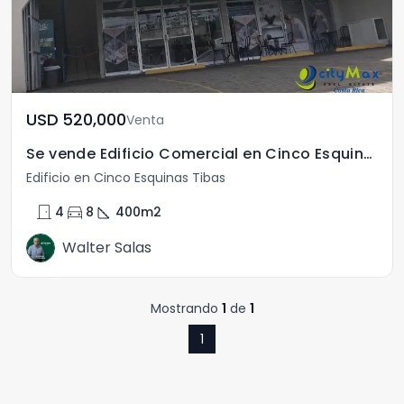
USD	520,000
Venta
Se vende Edificio Comercial en Cinco Esquinas de Tibás!
Edificio en Cinco Esquinas Tibas
door_front
directions_car
square_foot
4
8
400
m2
Walter Salas
Mostrando
1
de
1
1