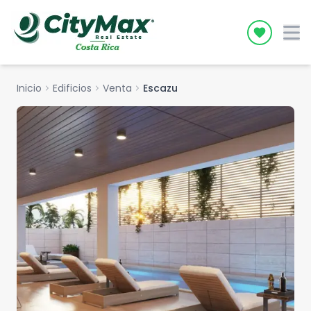
Icon desc
Inicio
chevron_right
Edificios
chevron_right
Venta
chevron_right
Escazu