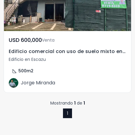
USD	600,000
Venta
Edificio comercial con uso de suelo mixto en Escazú
Edificio en Escazu
square_foot
500
m2
Jorge Miranda
Mostrando
1
de
1
1