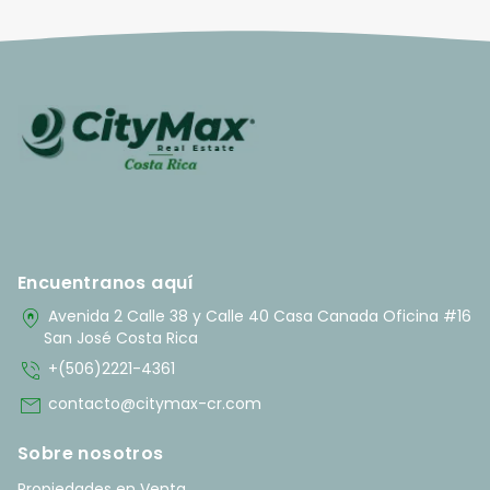
Encuentranos aquí
home_pin
Avenida 2 Calle 38 y Calle 40 Casa Canada Oficina #16
San José Costa Rica
phone_in_talk
+(506)2221-4361
mail
contacto@citymax-cr.com
Sobre nosotros
Propiedades en Venta