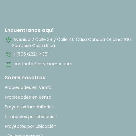
Encuentranos aquí
home_pin
Avenida 2 Calle 38 y Calle 40 Casa Canada Oficina #16
San José Costa Rica
phone_in_talk
+(506)2221-4361
mail
contacto@citymax-cr.com
Sobre nosotros
Propiedades en Venta
Propiedades en Renta
Proyectos Inmobiliarios
Inmuebles por ubicación
Proyectos por ubicación