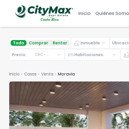
Inicio
Quiénes Somo
real_estate_agent
expand_more
Todo
Comprar
Rentar
Inmueble
Ubicaci
expand_more
bed
expand_more
bathtu
Precio:
Habitaciones
:
CRC
-
...
Inicio
chevron_right
Casas
chevron_right
Venta
chevron_right
Moravia