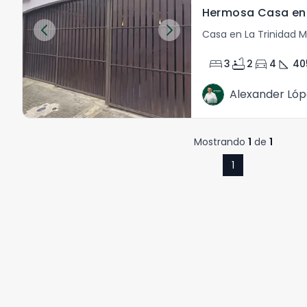
Casa en La Trinidad M
bed
bathtub
directions_car
square_foot
3
2
4
40
Alexander Lóp
Mostrando
1
de
1
1