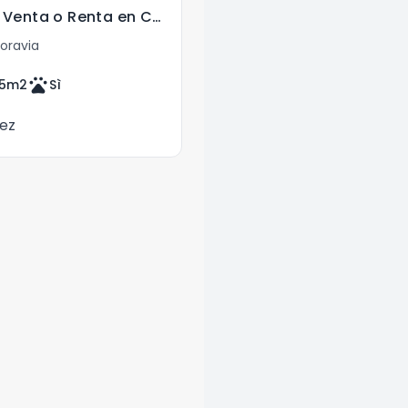
Hermosa Casa en Venta o Renta en Condominio en Moravia.
oravia
pets
5
m2
Sì
ez