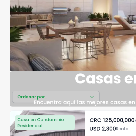
Casas e
Ordenar por...
Encuentra aquí las mejores casas en 
CRC	125,000,000
Casa en Condominio
Residencial
USD	2,300
Renta