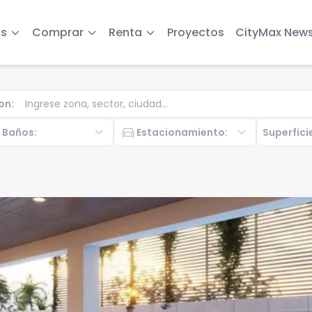
s
Comprar
Renta
Proyectos
CityMax New
on
:
b
expand_more
directions_car
expand_more
Baños
:
Estacionamiento
:
Superfici