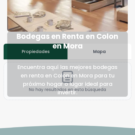
Bodegas en Renta en Colon
en Mora
Propiedades
Mapa
Encuentra aquí las mejores bodegas
en renta en Colon en Mora para tu
próximo hogar o lugar ideal para
No hay resultados en esta búsqueda
invertir.