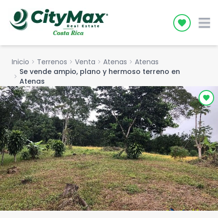
Icon desc
Inicio
chevron_right
Terrenos
chevron_right
Venta
chevron_right
Atenas
chevron_right
Atenas
Se vende ampio, plano y hermoso terreno en
chevron_right
Atenas