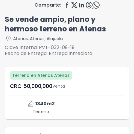
Comparte:
Se vende ampio, plano y
hermoso terreno en Atenas
location_on
Atenas
,
Atenas
,
Alajuela
Clave Interna:
PVT-032-09-19
Fecha de Entrega:
Entrega inmediata
Terreno en Atenas Atenas
CRC	50,000,000
Venta
landslide
1340
m2
Terreno