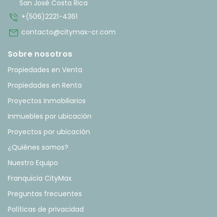
San José Costa Rica
phone_in_talk
+(506)2221-4361
mail
contacto@citymax-cr.com
Sobre nosotros
Propiedades en Venta
Propiedades en Renta
Proyectos Inmobiliarios
Inmuebles por ubicación
Proyectos por ubicación
¿Quiénes somos?
Nuestro Equipo
Franquicia CityMax
Preguntas frecuentes
Políticas de privacidad