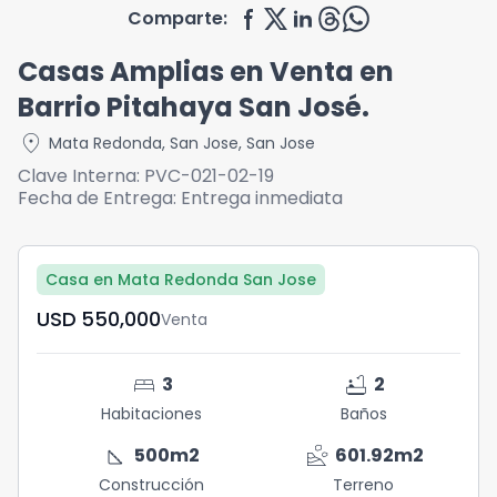
Comparte:
Casas Amplias en Venta en
Barrio Pitahaya San José.
location_on
Mata Redonda
,
San Jose
,
San Jose
Clave Interna:
PVC-021-02-19
Fecha de Entrega:
Entrega inmediata
Casa en Mata Redonda San Jose
USD	550,000
Venta
bed
bathtub
3
2
Habitaciones
Baños
square_foot
landslide
500
m2
601.92
m2
Construcción
Terreno