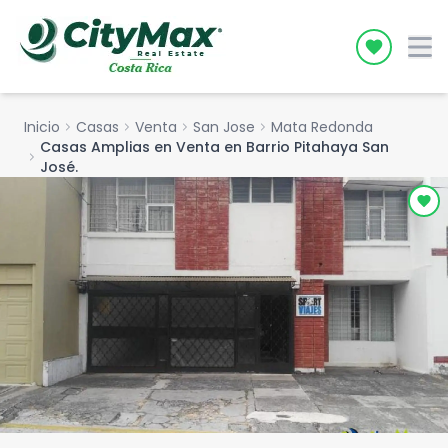
Icon desc
Inicio
chevron_right
Casas
chevron_right
Venta
chevron_right
San Jose
chevron_right
Mata Redonda
Casas Amplias en Venta en Barrio Pitahaya San
chevron_right
José.