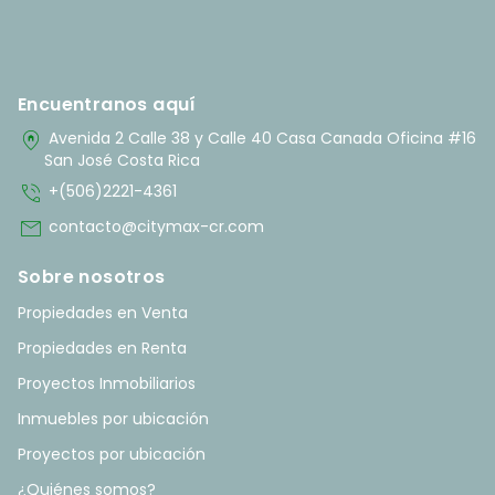
Encuentranos aquí
home_pin
Avenida 2 Calle 38 y Calle 40 Casa Canada Oficina #16
San José Costa Rica
phone_in_talk
+(506)2221-4361
mail
contacto@citymax-cr.com
Sobre nosotros
Propiedades en Venta
Propiedades en Renta
Proyectos Inmobiliarios
Inmuebles por ubicación
Proyectos por ubicación
¿Quiénes somos?