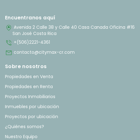
Encuentranos aquí
home_pin
Avenida 2 Calle 38 y Calle 40 Casa Canada Oficina #16
San José Costa Rica
phone_in_talk
+(506)2221-4361
mail
contacto@citymax-cr.com
Sobre nosotros
Propiedades en Venta
Propiedades en Renta
Proyectos Inmobiliarios
Inmuebles por ubicación
Proyectos por ubicación
¿Quiénes somos?
Nuestro Equipo