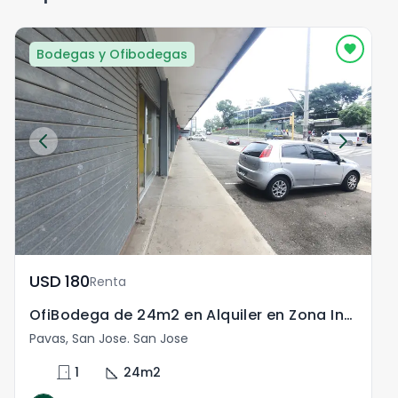
Bodegas y Ofibodegas
USD	180
Renta
OfiBodega de 24m2 en Alquiler en Zona Industrial Pavas
Pavas, San Jose. San Jose
door_front
square_foot
1
24
m2