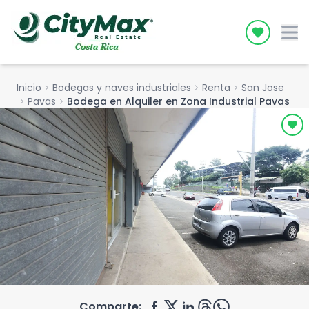
Icon desc
Inicio
chevron_right
Bodegas y naves industriales
chevron_right
Renta
chevron_right
San Jose
chevron_right
Pavas
chevron_right
Bodega en Alquiler en Zona Industrial Pavas
Comparte: