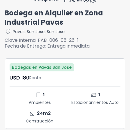
Bodega en Alquiler en Zona
Industrial Pavas
location_on
Pavas
,
San Jose
,
San Jose
Clave Interna:
PAB-006-06-26-1
Fecha de Entrega:
Entrega inmediata
Bodegas en Pavas San Jose
USD	180
Renta
door_front
directions_car
1
1
Ambientes
Estacionamientos Auto
square_foot
24
m2
Construcción