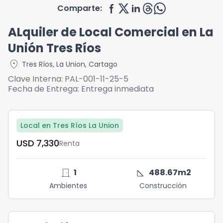
Comparte:
ALquiler de Local Comercial en La
Unión Tres Ríos
location_on
Tres Ríos
,
La Union
,
Cartago
Clave Interna:
PAL-001-11-25-5
Fecha de Entrega:
Entrega inmediata
Local en Tres Ríos La Union
USD	7,330
Renta
door_front
square_foot
1
488.67
m2
Ambientes
Construcción