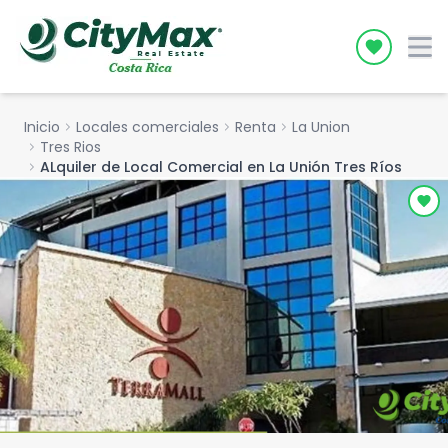
Icon desc
Inicio
chevron_right
Locales comerciales
chevron_right
Renta
chevron_right
La Union
chevron_right
Tres Rios
chevron_right
ALquiler de Local Comercial en La Unión Tres Ríos