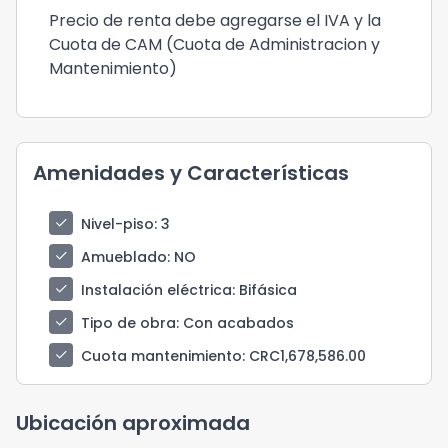
Precio de renta debe agregarse el IVA y la
Cuota de CAM (Cuota de Administracion y
Mantenimiento)
Amenidades y Características
check
Nivel-piso
: 3
check
Amueblado
: NO
check
Instalación eléctrica
: Bifásica
check
Tipo de obra
: Con acabados
check
Cuota mantenimiento
: CRC1,678,586.00
Ubicación aproximada