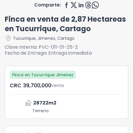
Comparte:
Finca en venta de 2,87 Hectareas
en Tucurrique, Cartago
location_on
Tucurrique
,
Jimenez
,
Cartago
Clave Interna:
PVC-011-01-25-2
Fecha de Entrega:
Entrega inmediata
Finca en Tucurrique Jimenez
CRC	39,700,000
Venta
landslide
28722
m2
Terreno