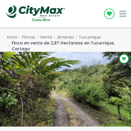
Icon desc
Inicio
chevron_right
Fincas
chevron_right
Venta
chevron_right
Jimenez
chevron_right
Tucurrique
Finca en venta de 2,87 Hectareas en Tucurrique,
chevron_right
Cartago