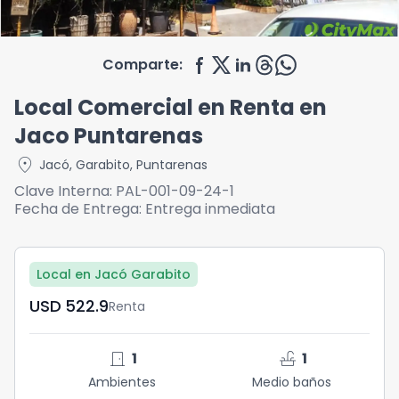
Comparte:
Local Comercial en Renta en
Jaco Puntarenas
location_on
Jacó
,
Garabito
,
Puntarenas
Clave Interna:
PAL-001-09-24-1
Fecha de Entrega:
Entrega inmediata
Local en Jacó Garabito
USD	522.9
Renta
door_front
faucet
1
1
Ambientes
Medio baños