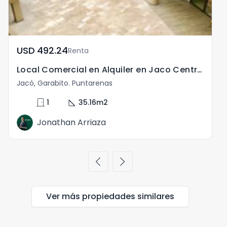
USD	492.24
Renta
Local Comercial en Alquiler en Jaco Centro Puntarenas
Jacó, Garabito. Puntarenas
J
door_front
square_foot
1
35.16
m2
Jonathan Arriaza
chevron_left
chevron_right
Ver más propiedades
similares