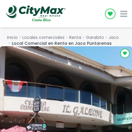
Icon desc
Inicio
chevron_right
Locales comerciales
chevron_right
Renta
chevron_right
Garabito
chevron_right
Jaco
chevron_right
Local Comercial en Renta en Jaco Puntarenas