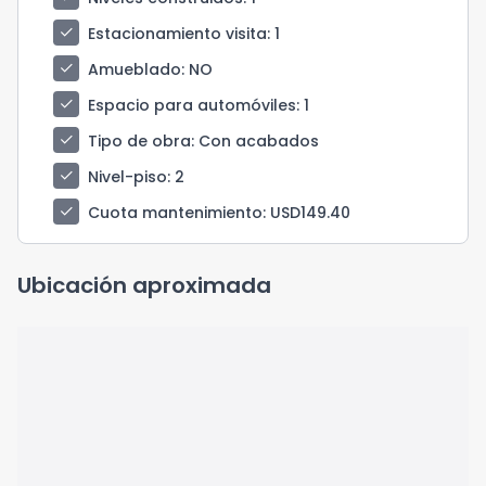
check
Estacionamiento visita
: 1
check
Amueblado
: NO
check
Espacio para automóviles
: 1
check
Tipo de obra
: Con acabados
check
Nivel-piso
: 2
check
Cuota mantenimiento
: USD149.40
Ubicación aproximada