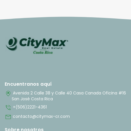
Encuentranos aquí
home_pin
Avenida 2 Calle 38 y Calle 40 Casa Canada Oficina #16
San José Costa Rica
phone_in_talk
+(506)2221-4361
mail
contacto@citymax-cr.com
Sobre nosotros