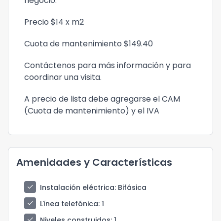
negocio.
Precio $14 x m2
Cuota de mantenimiento $149.40
Contáctenos para más información y para
coordinar una visita.
A precio de lista debe agregarse el CAM
(Cuota de mantenimiento) y el IVA
Amenidades y Características
check
Instalación eléctrica
: Bifásica
check
Línea telefónica
: 1
check
Niveles construidos
: 1