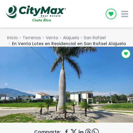
Icon desc
Inicio
chevron_right
Terrenos
chevron_right
Venta
chevron_right
Alajuela
chevron_right
San Rafael
chevron_right
En Venta Lotes en Residencial en San Rafael Alajuela
Comparte: