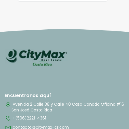
Encuentranos aquí
home_pin
Avenida 2 Calle 38 y Calle 40 Casa Canada Oficina #16
San José Costa Rica
phone_in_talk
+(506)2221-4361
mail
contacto@citymax-cr.com