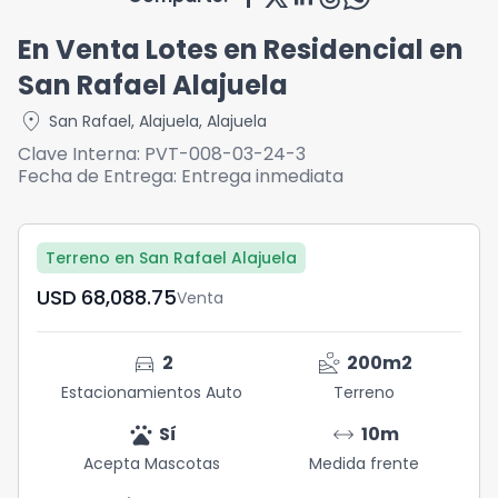
En Venta Lotes en Residencial en
San Rafael Alajuela
location_on
San Rafael
,
Alajuela
,
Alajuela
Clave Interna:
PVT-008-03-24-3
Fecha de Entrega:
Entrega inmediata
Terreno en San Rafael Alajuela
USD	68,088.75
Venta
directions_car
landslide
2
200
m2
Estacionamientos Auto
Terreno
pets
arrow_range
Sí
10
m
Acepta Mascotas
Medida frente