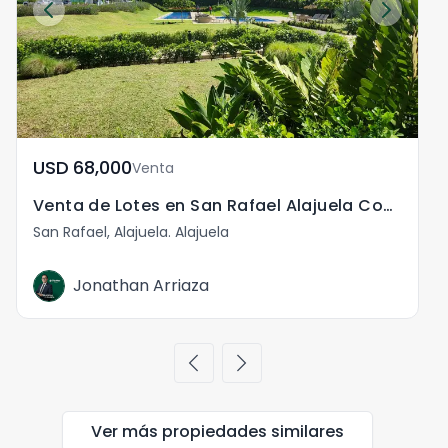
USD	68,000
Venta
Venta de Lotes en San Rafael Alajuela Costa Rica
San Rafael, Alajuela. Alajuela
S
Jonathan Arriaza
chevron_left
chevron_right
Ver más propiedades
similares