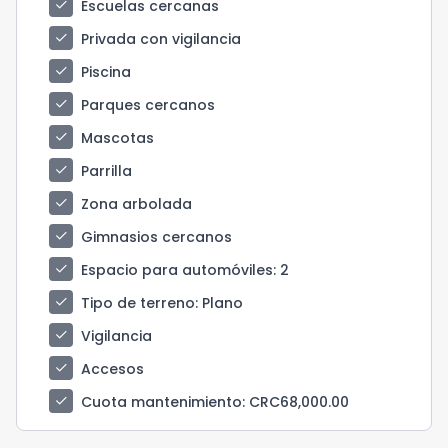
check
Escuelas cercanas
check
Privada con vigilancia
check
Piscina
check
Parques cercanos
check
Mascotas
check
Parrilla
check
Zona arbolada
check
Gimnasios cercanos
check
Espacio para automóviles
: 2
check
Tipo de terreno
: Plano
check
Vigilancia
check
Accesos
check
Cuota mantenimiento
: CRC68,000.00