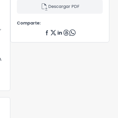
file_save
Descargar PDF
Comparte:
,
,