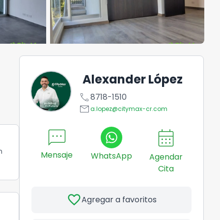
Alexander López
call
8718-1510
email
a.lopez@citymax-cr.com
sms
calendar_month
n
Mensaje
WhatsApp
Agendar
Cita
favorite
Agregar a favoritos