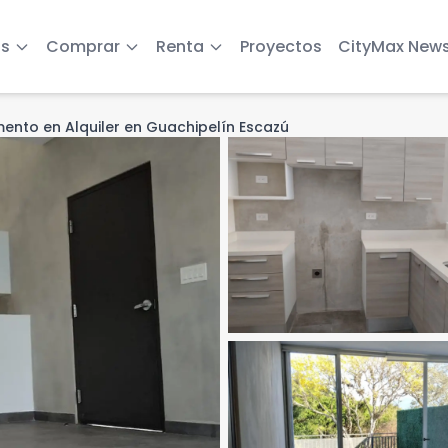
s
Comprar
Renta
Proyectos
CityMax New
ento en Alquiler en Guachipelín Escazú