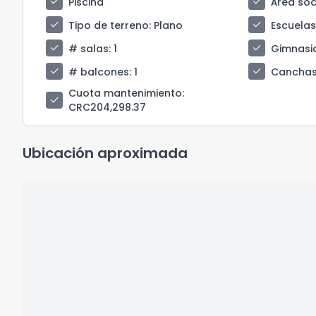
check
check
Piscina
Área soci
check
check
Tipo de terreno
: Plano
Escuela
check
check
# salas
: 1
Gimnasi
check
check
# balcones
: 1
Canchas
Cuota mantenimiento
:
check
CRC204,298.37
Ubicación aproximada