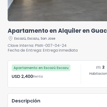
Apartamento en Alquiler en Guac
location_on
Escazú
,
Escazu
,
San Jose
Clave Interna:
PMA-007-04-24
Fecha de Entrega:
Entrega inmediata
bed
2
Apartamento en Escazú Escazu
Habitacio
USD	2,400
Renta
Descripción