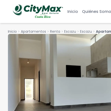
Inicio
Quiénes Somo
Inicio
chevron_right
Apartamentos
chevron_right
Renta
chevron_right
Escazu
chevron_right
Escazu
chevron_right
Apartam