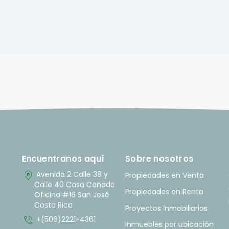
Encuentranos aquí
Sobre nosotros
home_pin
Avenida 2 Calle 38 y
Propiedades en Venta
Calle 40 Casa Canada
Propiedades en Renta
Oficina #16 San José
Costa Rica
Proyectos Inmobiliarios
phone_in_talk
+(506)2221-4361
Inmuebles por ubicación