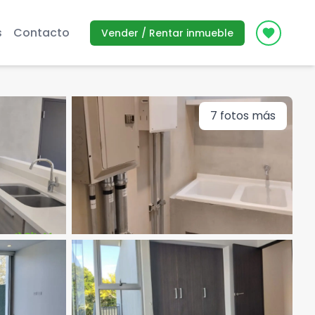
s
Contacto
Vender / Rentar inmueble
Icon des
7
fotos más