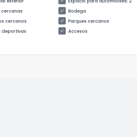
check
al exterior
Espacio para automóviles
: 2
check
s cercanas
Bodega
check
os cercanos
Parques cercanos
check
 deportivas
Accesos