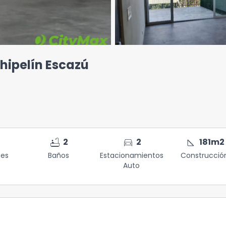
hipelín Escazú
bathtub
directions_car
square_foot
2
2
181
m2
nes
Baños
Estacionamientos
Construcció
Auto