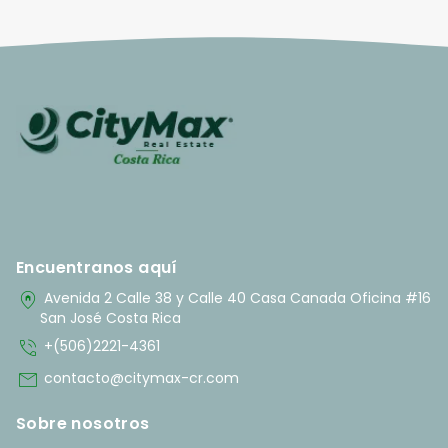
Encuentranos aquí
home_pin
Avenida 2 Calle 38 y Calle 40 Casa Canada Oficina #16
San José Costa Rica
phone_in_talk
+(506)2221-4361
mail
contacto@citymax-cr.com
Sobre nosotros