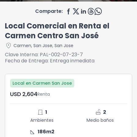
Comparte:
Local Comercial en Renta el
Carmen Centro San José
location_on
Carmen
,
San Jose
,
San Jose
Clave Interna:
PAL-002-07-23-7
Fecha de Entrega:
Entrega inmediata
Local en Carmen San Jose
USD	2,604
Renta
door_front
faucet
1
2
Ambientes
Medio baños
square_foot
186
m2