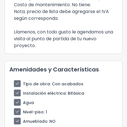
Costo de mantenimiento: No tiene.
Nota; precio de lista debe agregarse el IVA
según corresponda.
Llamenos, con todo gusto le agendamos una
visita al punto de partida de tu nuevo
proyecto.
Amenidades y Características
check
Tipo de obra
: Con acabados
check
Instalación eléctrica
: Bifásica
check
Agua
check
Nivel-piso
: 1
check
Amueblado
: NO