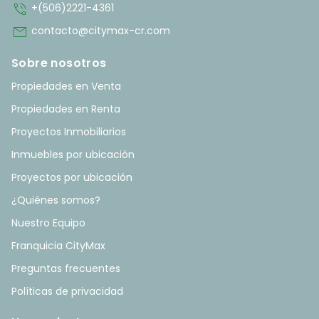
phone_in_talk
+(506)2221-4361
mail
contacto@citymax-cr.com
Sobre nosotros
Propiedades en Venta
Propiedades en Renta
Proyectos Inmobiliarios
Inmuebles por ubicación
Proyectos por ubicación
¿Quiénes somos?
Nuestro Equipo
Franquicia CityMax
Preguntas frecuentes
Políticas de privacidad