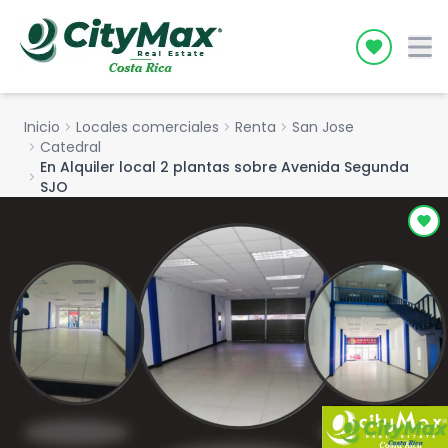
Icon desc
Inicio
chevron_right
Locales comerciales
chevron_right
Renta
chevron_right
San Jose
chevron_right
Catedral
En Alquiler local 2 plantas sobre Avenida Segunda
chevron_right
SJO