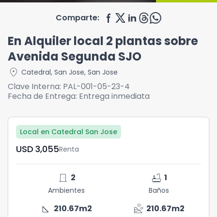
Comparte:
En Alquiler local 2 plantas sobre
Avenida Segunda SJO
location_on
Catedral
,
San Jose
,
San Jose
Clave Interna:
PAL-001-05-23-4
Fecha de Entrega:
Entrega inmediata
Local en Catedral San Jose
USD	3,055
Renta
door_front
bathtub
2
1
Ambientes
Baños
square_foot
landslide
210.67
m2
210.67
m2