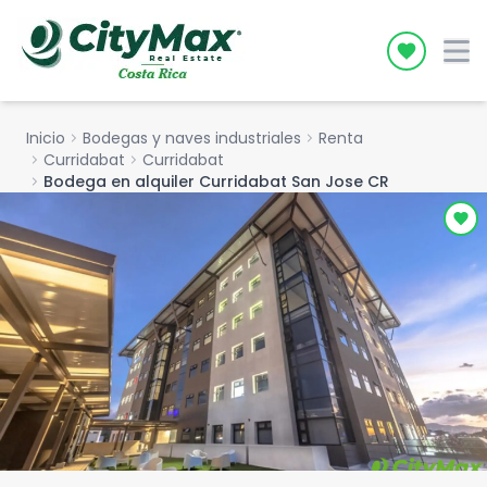
Icon desc
Inicio
chevron_right
Bodegas y naves industriales
chevron_right
Renta
chevron_right
Curridabat
chevron_right
Curridabat
chevron_right
Bodega en alquiler Curridabat San Jose CR