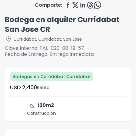
Comparte:
Bodega en alquiler Curridabat
San Jose CR
location_on
Curridabat
,
Curridabat
,
San Jose
Clave Interna:
PAL-020-08-19-57
Fecha de Entrega:
Entrega inmediata
Bodegas en Curridabat Curridabat
USD	2,400
Renta
square_foot
120
m2
Construcción