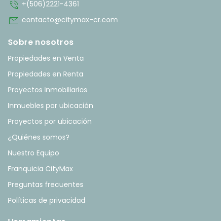
phone_in_talk
+(506)2221-4361
mail
contacto@citymax-cr.com
Sobre nosotros
Propiedades en Venta
Propiedades en Renta
Proyectos Inmobiliarios
Inmuebles por ubicación
Proyectos por ubicación
¿Quiénes somos?
Nuestro Equipo
Franquicia CityMax
Preguntas frecuentes
Políticas de privacidad