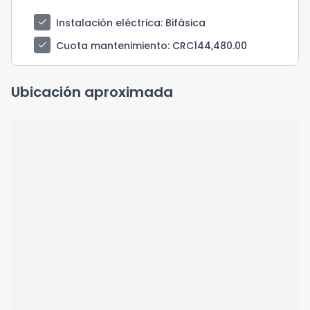
check
Instalación eléctrica
: Bifásica
check
Cuota mantenimiento
: CRC144,480.00
Ubicación aproximada