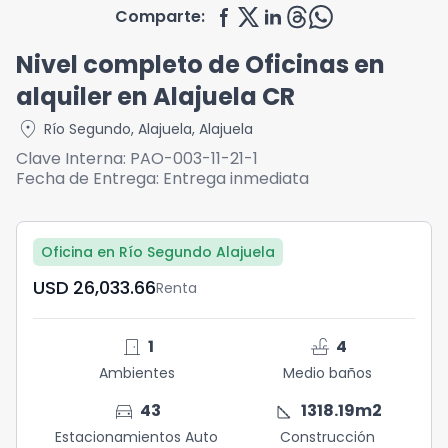
Comparte:
Nivel completo de Oficinas en
alquiler en Alajuela CR
location_on
Río Segundo
,
Alajuela
,
Alajuela
Clave Interna:
PAO-003-11-21-1
Fecha de Entrega:
Entrega inmediata
Oficina en Río Segundo Alajuela
USD	26,033.66
Renta
door_front
faucet
1
4
Ambientes
Medio baños
directions_car
square_foot
43
1318.19
m2
Estacionamientos Auto
Construcción