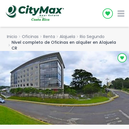
Icon desc
Inicio
chevron_right
Oficinas
chevron_right
Renta
chevron_right
Alajuela
chevron_right
Rio Segundo
Nivel completo de Oficinas en alquiler en Alajuela
chevron_right
CR