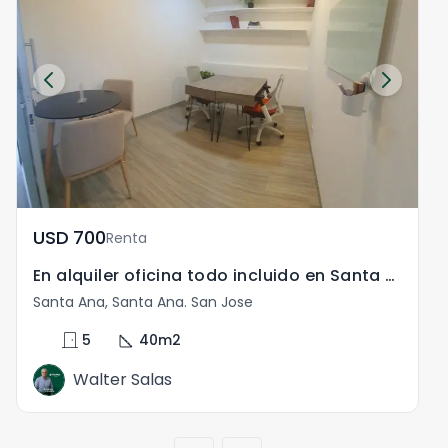
USD	700
Renta
En alquiler oficina todo incluido en Santa Ana centro
Santa Ana, Santa Ana. San Jose
door_front
square_foot
5
40
m2
Walter Salas