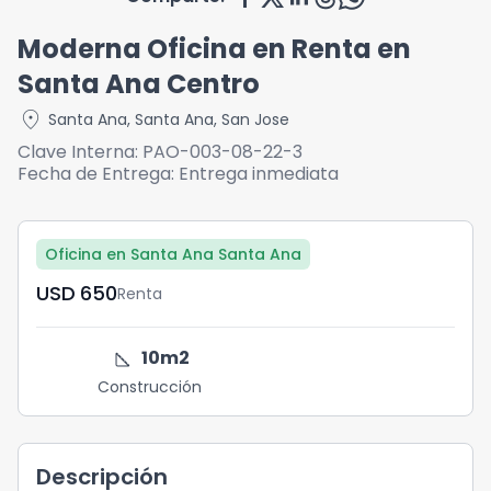
Moderna Oficina en Renta en
Santa Ana Centro
location_on
Santa Ana
,
Santa Ana
,
San Jose
Clave Interna:
PAO-003-08-22-3
Fecha de Entrega:
Entrega inmediata
Oficina en Santa Ana Santa Ana
USD	650
Renta
square_foot
10
m2
Construcción
Descripción