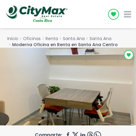
Icon desc
Inicio
chevron_right
Oficinas
chevron_right
Renta
chevron_right
Santa Ana
chevron_right
Santa Ana
chevron_right
Moderna Oficina en Renta en Santa Ana Centro
Comparte: