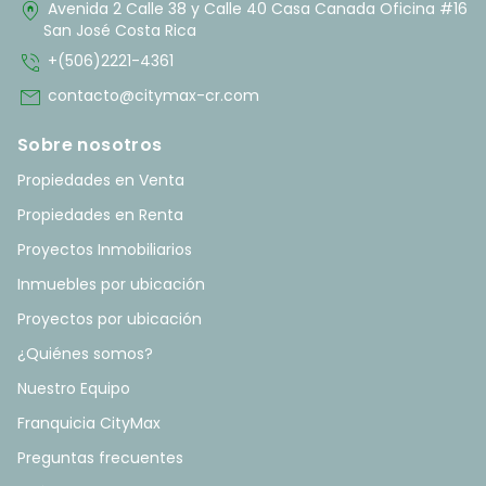
home_pin
Avenida 2 Calle 38 y Calle 40 Casa Canada Oficina #16
San José Costa Rica
phone_in_talk
+(506)2221-4361
mail
contacto@citymax-cr.com
Sobre nosotros
Propiedades en Venta
Propiedades en Renta
Proyectos Inmobiliarios
Inmuebles por ubicación
Proyectos por ubicación
¿Quiénes somos?
Nuestro Equipo
Franquicia CityMax
Preguntas frecuentes