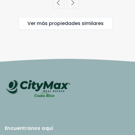
chevron_left
chevron_right
Ver más propiedades
similares
Encuentranos aquí