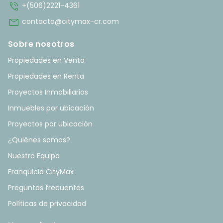
phone_in_talk
+(506)2221-4361
mail
contacto@citymax-cr.com
Sobre nosotros
Propiedades en Venta
Propiedades en Renta
Proyectos Inmobiliarios
Inmuebles por ubicación
Proyectos por ubicación
¿Quiénes somos?
Nuestro Equipo
Franquicia CityMax
Preguntas frecuentes
Políticas de privacidad