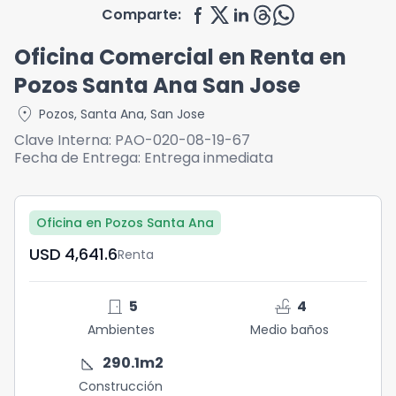
Comparte:
Oficina Comercial en Renta en
Pozos Santa Ana San Jose
location_on
Pozos
,
Santa Ana
,
San Jose
Clave Interna:
PAO-020-08-19-67
Fecha de Entrega:
Entrega inmediata
Oficina en Pozos Santa Ana
USD	4,641.6
Renta
door_front
faucet
5
4
Ambientes
Medio baños
square_foot
290.1
m2
Construcción