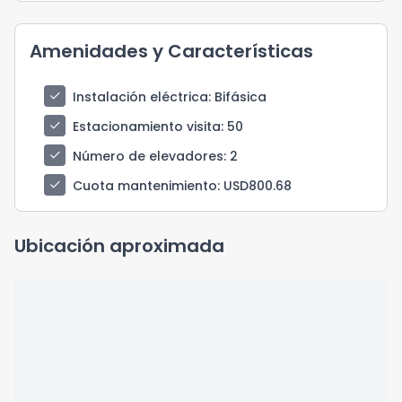
Amenidades y Características
check
Instalación eléctrica
: Bifásica
check
Estacionamiento visita
: 50
check
Número de elevadores
: 2
check
Cuota mantenimiento
: USD800.68
Ubicación aproximada