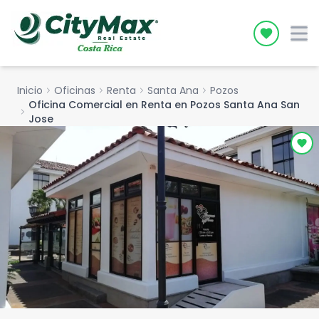
Icon desc
Inicio
chevron_right
Oficinas
chevron_right
Renta
chevron_right
Santa Ana
chevron_right
Pozos
Oficina Comercial en Renta en Pozos Santa Ana San
chevron_right
Jose