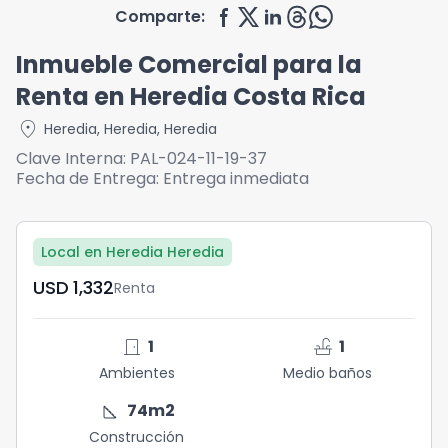
Comparte:
Inmueble Comercial para la
Renta en Heredia Costa Rica
location_on
Heredia
,
Heredia
,
Heredia
Clave Interna:
PAL-024-11-19-37
Fecha de Entrega:
Entrega inmediata
Local en Heredia Heredia
USD	1,332
Renta
door_front
faucet
1
1
Ambientes
Medio baños
square_foot
74
m2
Construcción