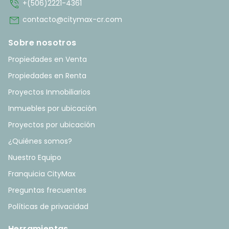
phone_in_talk
+(506)2221-4361
mail
contacto@citymax-cr.com
Sobre nosotros
Propiedades en Venta
Propiedades en Renta
Proyectos Inmobiliarios
Inmuebles por ubicación
Proyectos por ubicación
¿Quiénes somos?
Nuestro Equipo
Franquicia CityMax
Preguntas frecuentes
Políticas de privacidad
Herramientas