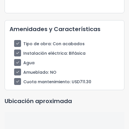
Amenidades y Características
check
Tipo de obra
: Con acabados
check
Instalación eléctrica
: Bifásica
check
Agua
check
Amueblado
: NO
check
Cuota mantenimiento
: USD711.30
Ubicación aproximada