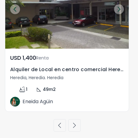
USD	1,400
Renta
Alquiler de Local en centro comercial Heredia Lagunilla
Heredia, Heredia. Heredia
H
bathtub
square_foot
1
49
m2
Eneida Agüin
chevron_left
chevron_right