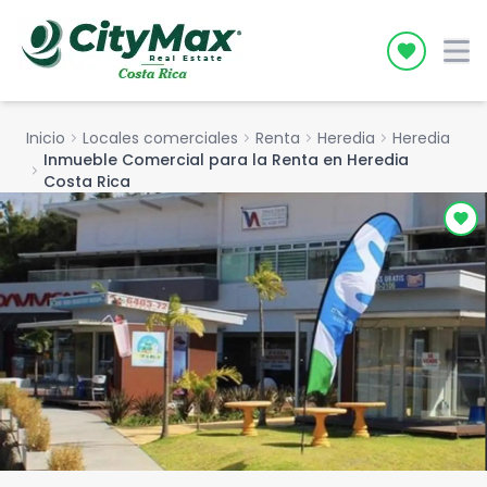
Icon desc
Inicio
chevron_right
Locales comerciales
chevron_right
Renta
chevron_right
Heredia
chevron_right
Heredia
Inmueble Comercial para la Renta en Heredia
chevron_right
Costa Rica