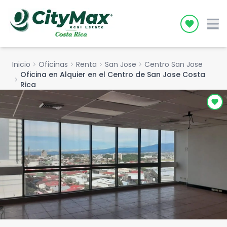
Icon desc
Inicio
chevron_right
Oficinas
chevron_right
Renta
chevron_right
San Jose
chevron_right
Centro San Jose
Oficina en Alquier en el Centro de San Jose Costa
chevron_right
Rica