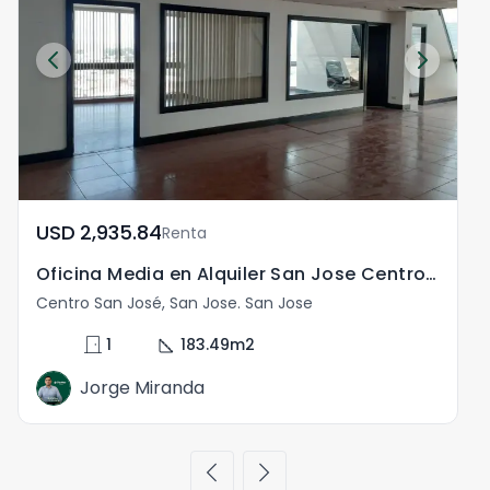
USD	2,935.84
Renta
Oficina Media en Alquiler San Jose Centro Paseo Colon
Centro San José, San Jose. San Jose
door_front
square_foot
1
183.49
m2
Jorge Miranda
chevron_left
chevron_right