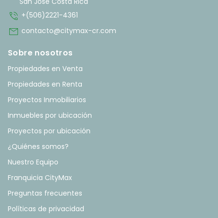
San José Costa Rica
phone_in_talk
+(506)2221-4361
mail
contacto@citymax-cr.com
Sobre nosotros
Propiedades en Venta
Propiedades en Renta
Proyectos Inmobiliarios
Inmuebles por ubicación
Proyectos por ubicación
¿Quiénes somos?
Nuestro Equipo
Franquicia CityMax
Preguntas frecuentes
Políticas de privacidad