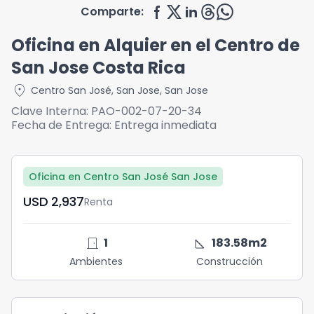
Comparte:
Oficina en Alquier en el Centro de
San Jose Costa Rica
location_on
Centro San José
,
San Jose
,
San Jose
Clave Interna:
PAO-002-07-20-34
Fecha de Entrega:
Entrega inmediata
Oficina en Centro San José San Jose
USD	2,937
Renta
door_front
square_foot
1
183.58
m2
Ambientes
Construcción