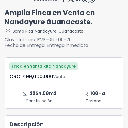
Amplia Finca en Venta en
Nandayure Guanacaste.
location_on
Santa Rita
,
Nandayure
,
Guanacaste
Clave Interna:
PVF-015-05-21
Fecha de Entrega:
Entrega inmediata
Finca en Santa Rita Nandayure
CRC	499,000,000
Venta
square_foot
landslide
2254.68
m2
108
Ha
Construcción
Terreno
Descripción