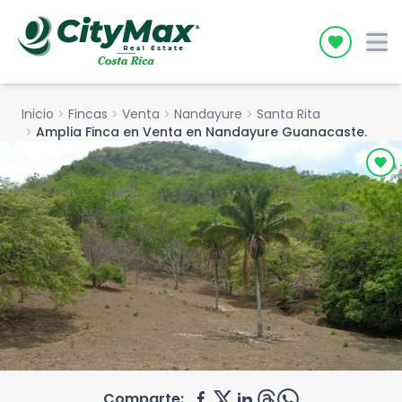
Icon desc
Inicio
chevron_right
Fincas
chevron_right
Venta
chevron_right
Nandayure
chevron_right
Santa Rita
chevron_right
Amplia Finca en Venta en Nandayure Guanacaste.
Comparte: