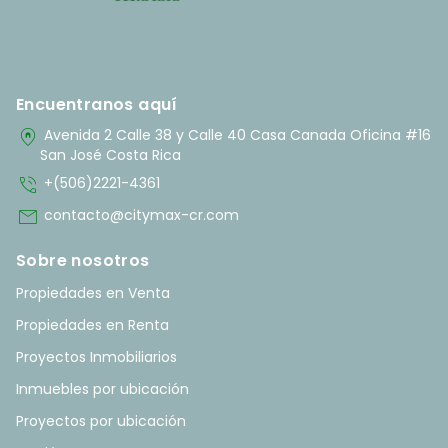
Encuentranos aquí
home_pin
Avenida 2 Calle 38 y Calle 40 Casa Canada Oficina #16
San José Costa Rica
phone_in_talk
+(506)2221-4361
mail
contacto@citymax-cr.com
Sobre nosotros
Propiedades en Venta
Propiedades en Renta
Proyectos Inmobiliarios
Inmuebles por ubicación
Proyectos por ubicación