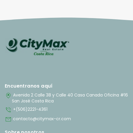
Encuentranos aquí
home_pin
Avenida 2 Calle 38 y Calle 40 Casa Canada Oficina #16
San José Costa Rica
phone_in_talk
+(506)2221-4361
mail
contacto@citymax-cr.com
Sobre nosotros