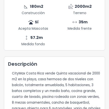
square_foot
landslide
180
m2
2000
m2
Construcción
Terreno
pets
arrow_range
Sí
35
m
Acepta Mascotas
Medida frente
height
57.2
m
Medida fondo
Descripción
CityMax Costa Rica vende Quinta vacacional de 2000
m2 en la playa, casa hermosa de dos niveles con
balcón, totalmente amueblada, 5 habitaciones, 3
baños completos y un medio baño, cocina grande,
cuarto de lavado, piscina rodeada con zonas verdes,
8 mezas ornamentales, cancha de basquetbol,
parqueo abierto para 6 automóviles, varia de arboles