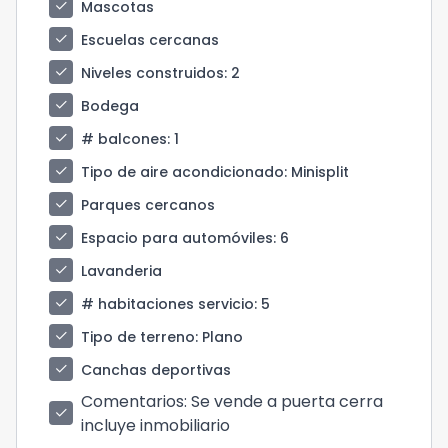
check
Mascotas
check
Escuelas cercanas
check
Niveles construidos
: 2
check
Bodega
check
# balcones
: 1
check
Tipo de aire acondicionado
: Minisplit
check
Parques cercanos
check
Espacio para automóviles
: 6
check
Lavanderia
check
# habitaciones servicio
: 5
check
Tipo de terreno
: Plano
check
Canchas deportivas
Comentarios
: Se vende a puerta cerra
check
incluye inmobiliario