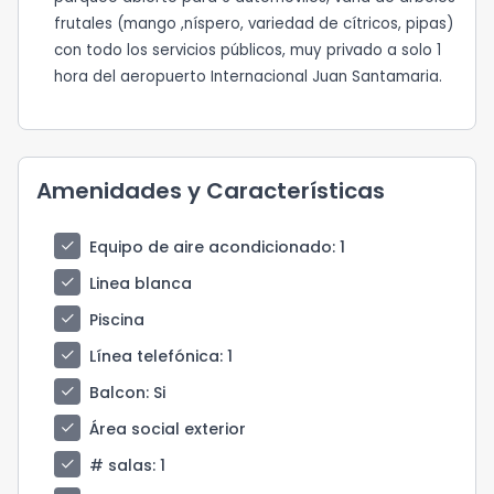
frutales (mango ,níspero, variedad de cítricos, pipas)
con todo los servicios públicos, muy privado a solo 1
hora del aeropuerto Internacional Juan Santamaria.
Amenidades y Características
check
Equipo de aire acondicionado
: 1
check
Linea blanca
check
Piscina
check
Línea telefónica
: 1
check
Balcon
: Si
check
Área social exterior
check
# salas
: 1