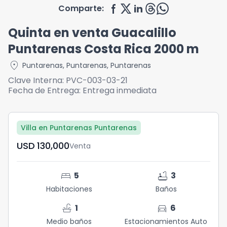
Comparte:
Quinta en venta Guacalillo
Puntarenas Costa Rica 2000 m
location_on
Puntarenas
,
Puntarenas
,
Puntarenas
Clave Interna:
PVC-003-03-21
Fecha de Entrega:
Entrega inmediata
Villa en Puntarenas Puntarenas
USD	130,000
Venta
bed
bathtub
5
3
Habitaciones
Baños
faucet
directions_car
1
6
Medio baños
Estacionamientos Auto