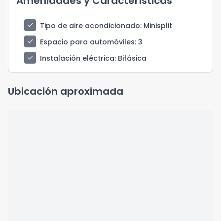
Amenidades y Características
check
Tipo de aire acondicionado
: Minisplit
check
Espacio para automóviles
: 3
check
Instalación eléctrica
: Bifásica
Ubicación aproximada