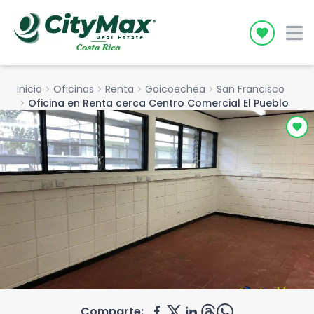
Icon desc
Inicio
chevron_right
Oficinas
chevron_right
Renta
chevron_right
Goicoechea
chevron_right
San Francisco
chevron_right
Oficina en Renta cerca Centro Comercial El Pueblo
Comparte: