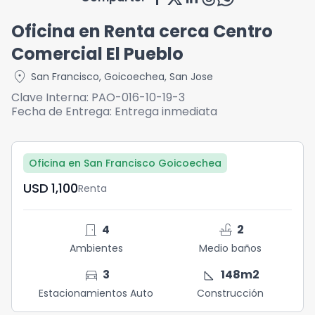
Oficina en Renta cerca Centro
Comercial El Pueblo
location_on
San Francisco
,
Goicoechea
,
San Jose
Clave Interna:
PAO-016-10-19-3
Fecha de Entrega:
Entrega inmediata
Oficina en San Francisco Goicoechea
USD	1,100
Renta
door_front
faucet
4
2
Ambientes
Medio baños
directions_car
square_foot
3
148
m2
Estacionamientos Auto
Construcción