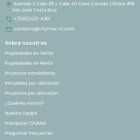
home_pin
Avenida 2 Calle 38 y Calle 40 Casa Canada Oficina #16
San José Costa Rica
phone_in_talk
+(506)2221-4361
mail
contacto@citymax-cr.com
Sobre nosotros
Propiedades en Venta
Propiedades en Renta
Proyectos Inmobiliarios
Inmuebles por ubicación
Proyectos por ubicación
¿Quiénes somos?
Nuestro Equipo
Franquicia CityMax
Preguntas frecuentes