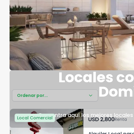
Locales c
Domi
Ordenar por...
Encuentra aquí los mejores locale
Local Comercial
USD	2,800
Renta