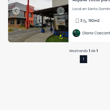
Local en Santo Domi
door_front
square_foot
3
192
m2
Diana Cascan
Mostrando
1
de
1
1