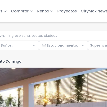
s
Comprar
Renta
Proyectos
CityMax New
on
:
b
expand_more
directions_car
expand_more
Baños
:
Estacionamiento
:
Superfici
nto Domingo