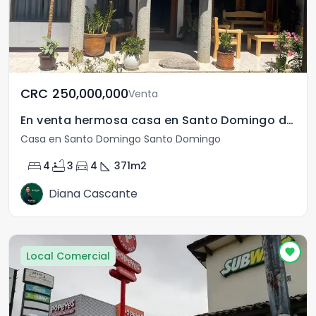
CRC	250,000,000
Venta
En venta hermosa casa en Santo Domingo de Heredia
Casa en Santo Domingo Santo Domingo
bed
bathtub
directions_car
square_foot
4
3
4
371
m2
Diana Cascante
Local Comercial