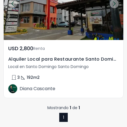
USD	2,800
Renta
Alquiler Local para Restaurante Santo Domingo Heredia
Local en Santo Domingo Santo Domingo
door_front
square_foot
3
192
m2
Diana Cascante
Mostrando
1
de
1
1