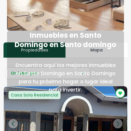
Inmuebles en Santo
Domingo en Santo domingo
Propiedades
Mapa
Encuentra aquí los mejores inmuebles
en Santo Domingo en Santo Domingo
Ordenar por...
para tu próximo hogar o lugar ideal
para invertir.
Casa Sola Residencial