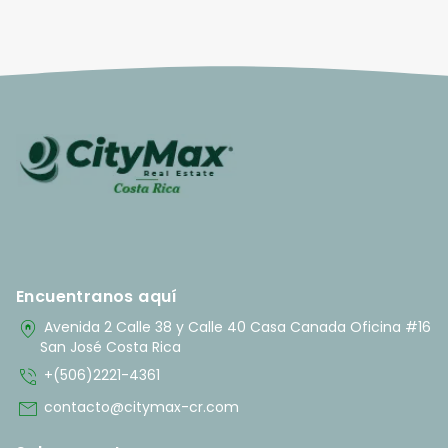
Encuentranos aquí
home_pin
Avenida 2 Calle 38 y Calle 40 Casa Canada Oficina #16
San José Costa Rica
phone_in_talk
+(506)2221-4361
mail
contacto@citymax-cr.com