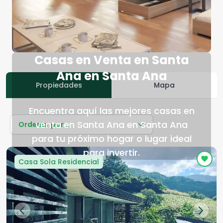
Casas en Venta en Santa
Ana en Santa Ana
Propiedades
Mapa
Encuentra aquí las mejores casas en
venta en Santa Ana en Santa Ana
Ordenar por...
para tu próximo hogar o lugar ideal
para invertir.
Casa Sola Residencial