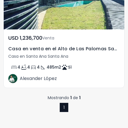
USD	1,236,700
Venta
Casa en venta en el Alto de Las Palomas Santa Ana CR
Casa en Santa Ana Santa Ana
bed
bathtub
directions_car
square_foot
pets
4
4
4
485
m2
Sì
Alexander López
Mostrando
1
de
1
1