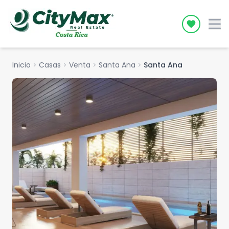
Icon desc
Inicio
chevron_right
Casas
chevron_right
Venta
chevron_right
Santa Ana
chevron_right
Santa Ana