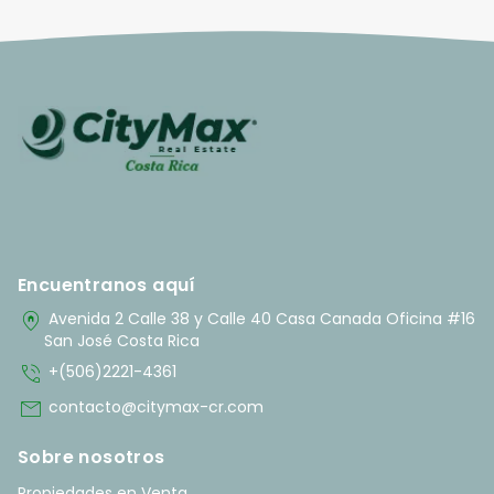
Encuentranos aquí
home_pin
Avenida 2 Calle 38 y Calle 40 Casa Canada Oficina #16
San José Costa Rica
phone_in_talk
+(506)2221-4361
mail
contacto@citymax-cr.com
Sobre nosotros
Propiedades en Venta